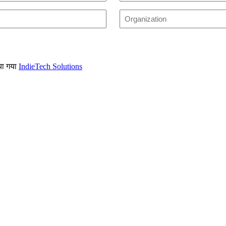
अंतिम
Untitled
(आवश्यक)
या गया
IndieTech Solutions