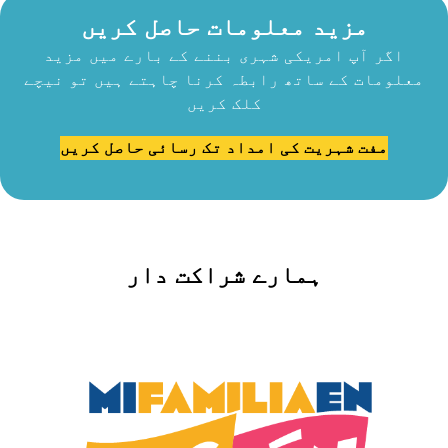
مزید معلومات حاصل کریں
اگر آپ امریکی شہری بننے کے بارے میں مزید
معلومات کے ساتھ رابطہ کرنا چاہتے ہیں تو نیچے
کلک کریں
مفت شہریت کی امداد تک رسائی حاصل کریں
ہمارے شراکت دار