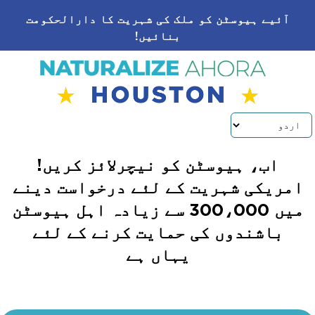
Skip to conten
آئیے ہیوسٹن کو ملک کی شہریت کا دارالحکومت
بنائیں!
اب، ہیوسٹن کو نیچرلائز کریں!
امریکی شہریت کے لئے درخواست دینے
میں 300،000 سے زیادہ اہل ہیوسٹن
باشندوں کی حمایت کرنے کے لئے
یہاں ہے