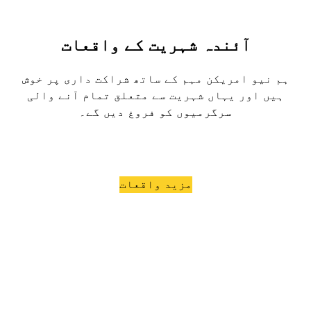
آئندہ شہریت کے واقعات
ہم نیو امریکن مہم کے ساتھ شراکت داری پر خوش
ہیں اور یہاں شہریت سے متعلق تمام آنے والی
سرگرمیوں کو فروغ دیں گے۔
مزید واقعات