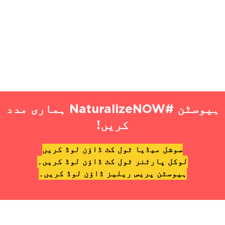
ہیوسٹن #NaturalizeNOW ہماری مدد
کریں!
سوشل میڈیا ٹول کٹ ڈاؤن لوڈ کریں
لوکل پارٹنر ٹول کٹ ڈاؤن لوڈ کریں۔
ہیوسٹن پریس ریلیز ڈاؤن لوڈ کریں۔