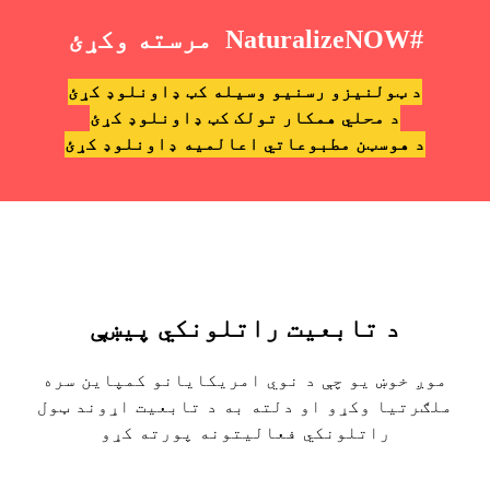
#NaturalizeNOW مرسته وکړئ
د ټولنیزو رسنیو وسیله کټ ډاونلوډ کړئ
د محلي همکار تولک کټ ډاونلوډ کړئ
د هوسټن مطبوعاتي اعالمیه ډاونلوډ کړئ
د تابعیت راتلونکي پیښې
موږ خوښ یو چې د نوي امریکایانو کمپاین سره
ملګرتیا وکړو او دلته به د تابعیت اړوند ټول
راتلونکي فعالیتونه پورته کړو