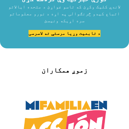
لاندې کلیک وکړئ که تاسو غواړئ د متحده ایالاتو
اتباع کیدو څرنګوالی په اړه د نورو معلوماتو
سره اړیکه ونیسئ
د تابعیت وړیا مرستې ته لاسرسی
زموږ همکاران