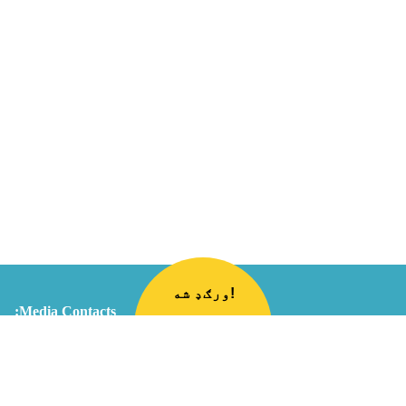
ورګډ شه!
Media Contacts:
For press and media inquiries regarding NPNA's
position on an issue, or to request and interview or
appearance on your program, please contact us
info@partnershipfornewamericans.org