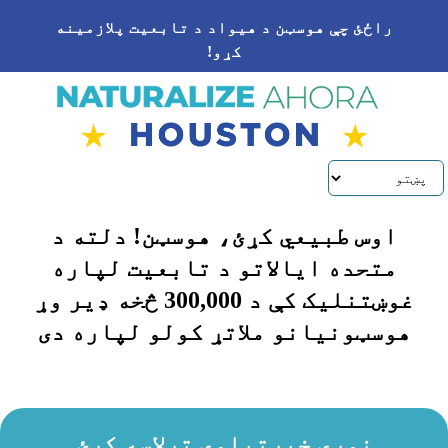
Skip to conten
راځئ چې هوسټن د هیواد د تابعیت پلازمینه
کړو!
اوس طبیعي کړئ، هوسټن! دلته د
متحده ایالاتو د تابعیت لپاره
غوښتنلیک کې د 300,000 څخه ډیر وړ
هوسټونیانو ملاتړ کولو لپاره دی
نورې خبرتیاوې ترلاسه کړئ